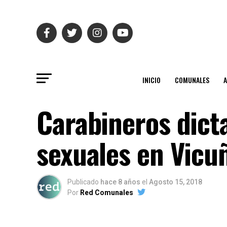
INICIO
COMUNALES
Carabineros dicta
sexuales en Vicu
Publicado
hace 8 años
el
Agosto 15, 2018
Por
Red Comunales