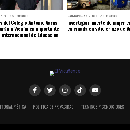
hace 3 semanas
COMUNALES
hace 2 semanas
s del Colegio Antonio Varas
Investigan muerte de mujer e
arán a Vicuña en importante
calcinada en sitio eriazo de 
 internacional de Educación
ITORIAL Y ÉTICA
POLÍTICA DE PRIVACIDAD
TÉRMINOS Y CONDICIONES