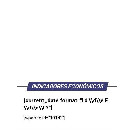
INDICADORES ECONÓMICOS
[current_date format="l d \\d\\e F
\\d\\e\\l Y"]
[wpcode id="10142"]