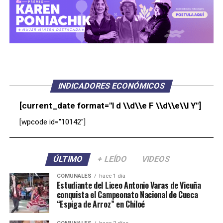
INDICADORES ECONÓMICOS
[current_date format="l d \\d\\e F \\d\\e\\l Y"]
[wpcode id="10142"]
ÚLTIMO
+ LEÍDO
VIDEOS
COMUNALES
hace 1 día
Estudiante del Liceo Antonio Varas de Vicuña
conquista el Campeonato Nacional de Cueca
“Espiga de Arroz” en Chiloé