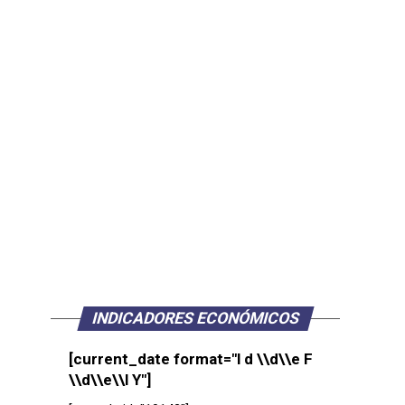
INDICADORES ECONÓMICOS
[current_date format="l d \\d\\e F
\\d\\e\\l Y"]