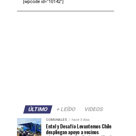
[wpcode id="10142"]
ÚLTIMO
+ LEÍDO
VIDEOS
COMUNALES
hace 3 días
Entel y Desafío Levantemos Chile
despliegan apoyo a vecinos