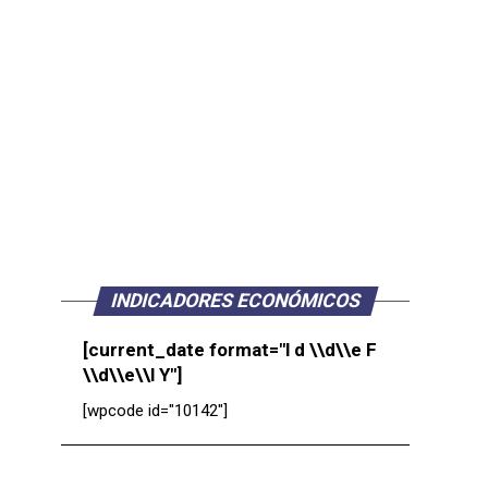
INDICADORES ECONÓMICOS
[current_date format="l d \\d\\e F
\\d\\e\\l Y"]
[wpcode id="10142"]