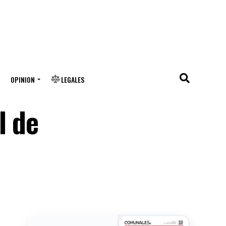
OPINION
LEGALES
l de