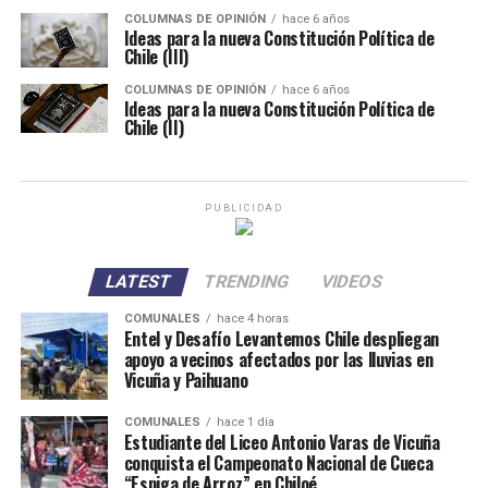
COLUMNAS DE OPINIÓN
hace 6 años
Ideas para la nueva Constitución Política de
Chile (III)
COLUMNAS DE OPINIÓN
hace 6 años
Ideas para la nueva Constitución Política de
Chile (II)
PUBLICIDAD
LATEST
TRENDING
VIDEOS
COMUNALES
hace 4 horas
Entel y Desafío Levantemos Chile despliegan
apoyo a vecinos afectados por las lluvias en
Vicuña y Paihuano
COMUNALES
hace 1 día
Estudiante del Liceo Antonio Varas de Vicuña
conquista el Campeonato Nacional de Cueca
“Espiga de Arroz” en Chiloé