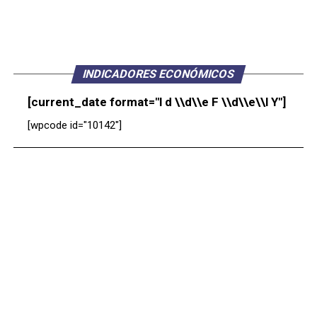
INDICADORES ECONÓMICOS
[current_date format="l d \\d\\e F \\d\\e\\l Y"]
[wpcode id="10142"]