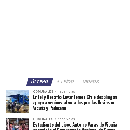
ÚLTIMO
+ LEÍDO
VIDEOS
COMUNALES
hace 4 días
Entel y Desafío Levantemos Chile despliegan
apoyo a vecinos afectados por las lluvias en
Vicuña y Paihuano
COMUNALES
hace 6 días
Estudiante del Liceo Antonio Varas de Vicuña
conquista el Campeonato Nacional de Cueca