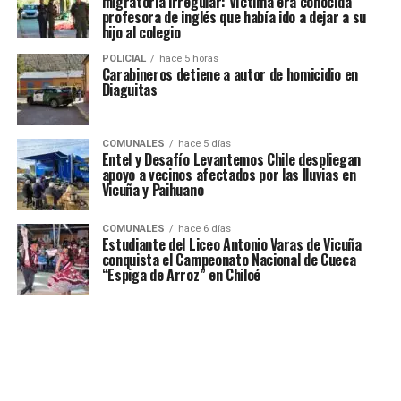
migratoria irregular: Víctima era conocida
profesora de inglés que había ido a dejar a su
hijo al colegio
POLICIAL
hace 5 horas
Carabineros detiene a autor de homicidio en
Diaguitas
COMUNALES
hace 5 días
Entel y Desafío Levantemos Chile despliegan
apoyo a vecinos afectados por las lluvias en
Vicuña y Paihuano
COMUNALES
hace 6 días
Estudiante del Liceo Antonio Varas de Vicuña
conquista el Campeonato Nacional de Cueca
“Espiga de Arroz” en Chiloé