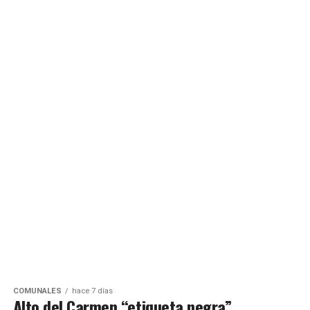
COMUNALES
hace 7 días
Alto del Carmen “etiqueta negra”