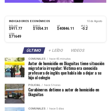
INDICADORES ECONÓMICOS
10 de Agosto
DÓLAR
EURO
UF
IPC %
$911.77
$1054.31
$40846.11
-0.2
UTM
$71649
ÚLTIMO
+ LEÍDO
VIDEOS
COMUNALES
hace 45 minutos
Autor de homicidio en Diaguitas tiene situación
migratoria irregular: Víctima era conocida
profesora de inglés que había ido a dejar a su
hijo al colegio
POLICIAL
hace 5 horas
Carabineros detiene a autor de homicidio en
Diaguitas
COMUNALES
hace 5 días