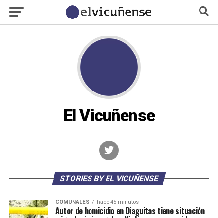
El Vicuñense
STORIES BY EL VICUÑENSE
COMUNALES
hace 45 minutos
Autor de homicidio en Diaguitas tiene situación