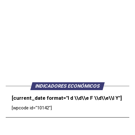
INDICADORES ECONÓMICOS
[current_date format="l d \\d\\e F \\d\\e\\l Y"]
[wpcode id="10142"]