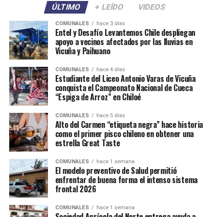
ÚLTIMO
+ LEÍDO
VIDEOS
COMUNALES
hace 3 días
Entel y Desafío Levantemos Chile despliegan
apoyo a vecinos afectados por las lluvias en
Vicuña y Paihuano
COMUNALES
hace 4 días
Estudiante del Liceo Antonio Varas de Vicuña
conquista el Campeonato Nacional de Cueca
“Espiga de Arroz” en Chiloé
COMUNALES
hace 5 días
Alto del Carmen “etiqueta negra” hace historia
como el primer pisco chileno en obtener una
estrella Great Taste
COMUNALES
hace 1 semana
El modelo preventivo de Salud permitió
enfrentar de buena forma el intenso sistema
frontal 2026
COMUNALES
hace 1 semana
Sociedad Agrícola del Norte entrega ayuda a