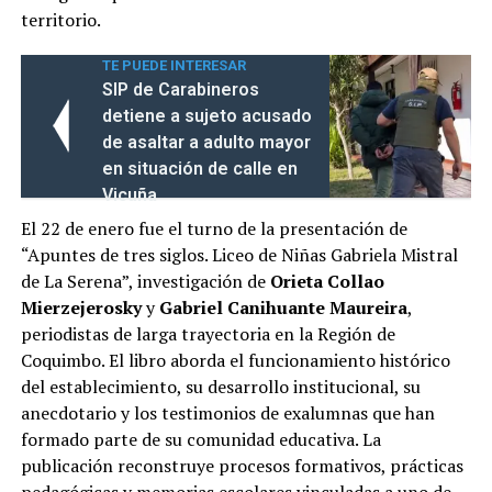
territorio.
TE PUEDE INTERESAR
SIP de Carabineros
detiene a sujeto acusado
de asaltar a adulto mayor
en situación de calle en
Vicuña
El 22 de enero fue el turno de la presentación de
“Apuntes de tres siglos. Liceo de Niñas Gabriela Mistral
de La Serena”, investigación de
Orieta Collao
Mierzejerosky
y
Gabriel Canihuante Maureira
,
periodistas de larga trayectoria en la Región de
Coquimbo. El libro aborda el funcionamiento histórico
del establecimiento, su desarrollo institucional, su
anecdotario y los testimonios de exalumnas que han
formado parte de su comunidad educativa. La
publicación reconstruye procesos formativos, prácticas
pedagógicas y memorias escolares vinculadas a uno de