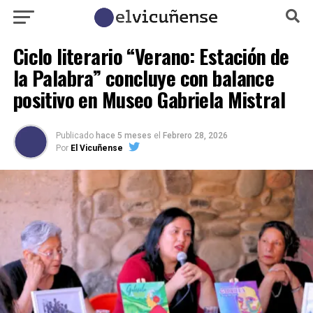
Ciclo literario “Verano: Estación de
la Palabra” concluye con balance
positivo en Museo Gabriela Mistral
Publicado
hace 5 meses
el
Febrero 28, 2026
Por
El Vicuñense