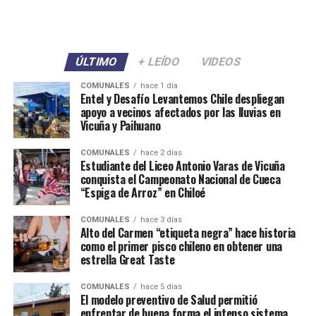
ÚLTIMO
+ LEÍDO
VIDEOS
COMUNALES
hace 1 día
Entel y Desafío Levantemos Chile despliegan
apoyo a vecinos afectados por las lluvias en
Vicuña y Paihuano
COMUNALES
hace 2 días
Estudiante del Liceo Antonio Varas de Vicuña
conquista el Campeonato Nacional de Cueca
“Espiga de Arroz” en Chiloé
COMUNALES
hace 3 días
Alto del Carmen “etiqueta negra” hace historia
como el primer pisco chileno en obtener una
estrella Great Taste
COMUNALES
hace 5 días
El modelo preventivo de Salud permitió
enfrentar de buena forma el intenso sistema