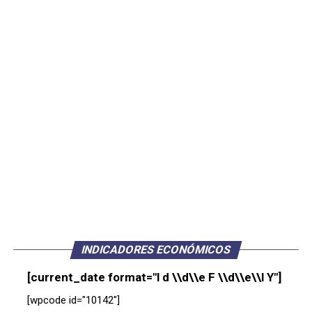
INDICADORES ECONÓMICOS
[current_date format="l d \\d\\e F \\d\\e\\l Y"]
[wpcode id="10142"]