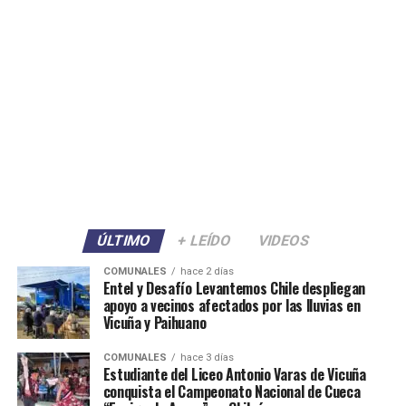
ÚLTIMO
+ LEÍDO
VIDEOS
COMUNALES
hace 2 días
Entel y Desafío Levantemos Chile despliegan
apoyo a vecinos afectados por las lluvias en
Vicuña y Paihuano
COMUNALES
hace 3 días
Estudiante del Liceo Antonio Varas de Vicuña
conquista el Campeonato Nacional de Cueca