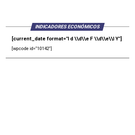
INDICADORES ECONÓMICOS
[current_date format="l d \\d\\e F \\d\\e\\l Y"]
[wpcode id="10142"]