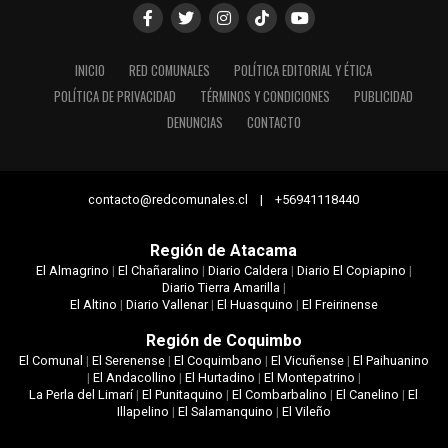
INICIO
RED COMUNALES
POLÍTICA EDITORIAL Y ÉTICA
POLÍTICA DE PRIVACIDAD
TÉRMINOS Y CONDICIONES
PUBLICIDAD
DENUNCIAS
CONTACTO
contacto@redcomunales.cl | +56941118440
Región de Atacama
El Almagrino
|
El Chañaralino
|
Diario Caldera
|
Diario El Copiapino
|
Diario Tierra Amarilla
|
El Altino
|
Diario Vallenar
|
El Huasquino
|
El Freirinense
Región de Coquimbo
El Comunal
|
El Serenense
|
El Coquimbano
|
El Vicuñense
|
El Paihuanino
|
El Andacollino
|
El Hurtadino
|
El Montepatrino
|
La Perla del Limarí
|
El Punitaquino
|
El Combarbalino
|
El Canelino
|
El
Illapelino
|
El Salamanquino
|
El Vileño