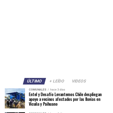
ÚLTIMO
+ LEÍDO
VIDEOS
COMUNALES
hace 3 días
Entel y Desafío Levantemos Chile despliegan
apoyo a vecinos afectados por las lluvias en
Vicuña y Paihuano