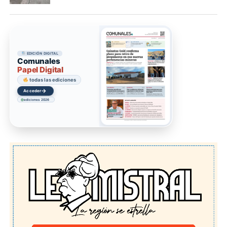
EDICIÓN DIGITAL
Comunales
Papel Digital
colección digital
→
Acceder
ediciones 2026