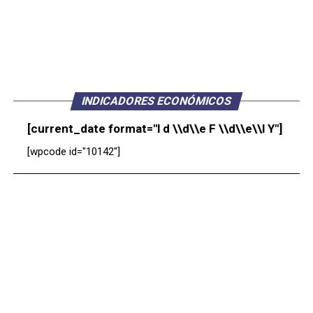
INDICADORES ECONÓMICOS
[current_date format="l d \\d\\e F \\d\\e\\l Y"]
[wpcode id="10142"]