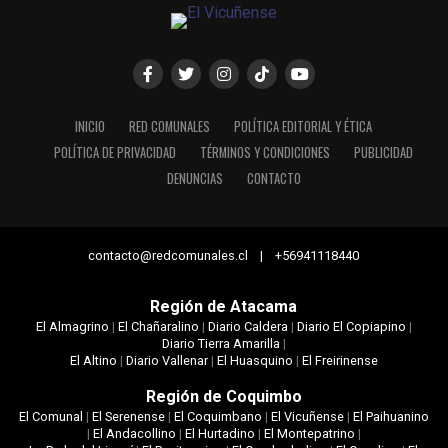
INICIO
RED COMUNALES
POLÍTICA EDITORIAL Y ÉTICA
POLÍTICA DE PRIVACIDAD
TÉRMINOS Y CONDICIONES
PUBLICIDAD
DENUNCIAS
CONTACTO
contacto@redcomunales.cl | +56941118440
Región de Atacama
El Almagrino
|
El Chañaralino
|
Diario Caldera
|
Diario El Copiapino
|
Diario Tierra Amarilla
|
El Altino
|
Diario Vallenar
|
El Huasquino
|
El Freirinense
Región de Coquimbo
El Comunal
|
El Serenense
|
El Coquimbano
|
El Vicuñense
|
El Paihuanino
|
El Andacollino
|
El Hurtadino
|
El Montepatrino
|