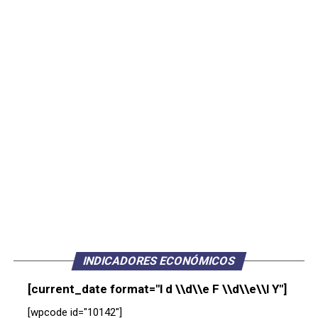
INDICADORES ECONÓMICOS
[current_date format="l d \\d\\e F \\d\\e\\l Y"]
[wpcode id="10142"]