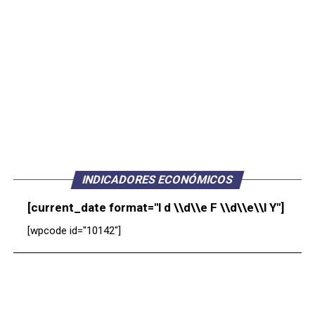
INDICADORES ECONÓMICOS
[current_date format="l d \\d\\e F \\d\\e\\l Y"]
[wpcode id="10142"]