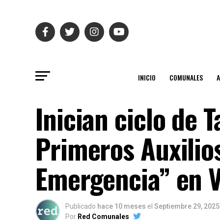
INICIO
COMUNALES
Inician ciclo de 
Primeros Auxilio
Emergencia” en 
Publicado
hace 10 meses
el
Septiembre 29, 2025
Por
Red Comunales