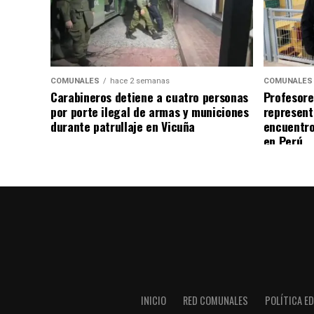
COMUNALES
hace 2 semanas
COMUNALES
Carabineros detiene a cuatro personas
Profesore
por porte ilegal de armas y municiones
represent
durante patrullaje en Vicuña
encuentro
en Perú
INICIO
RED COMUNALES
POLÍTICA ED