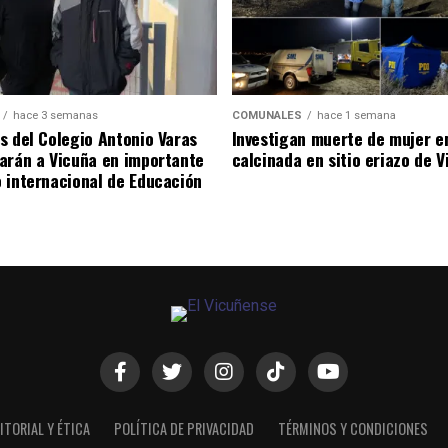
hace 3 semanas
COMUNALES
hace 1 semana
s del Colegio Antonio Varas
Investigan muerte de mujer e
arán a Vicuña en importante
calcinada en sitio eriazo de 
 internacional de Educación
ITORIAL Y ÉTICA
POLÍTICA DE PRIVACIDAD
TÉRMINOS Y CONDICIONES