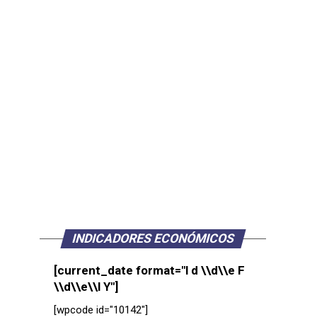
INDICADORES ECONÓMICOS
[current_date format="l d \\d\\e F
\\d\\e\\l Y"]
[wpcode id="10142"]