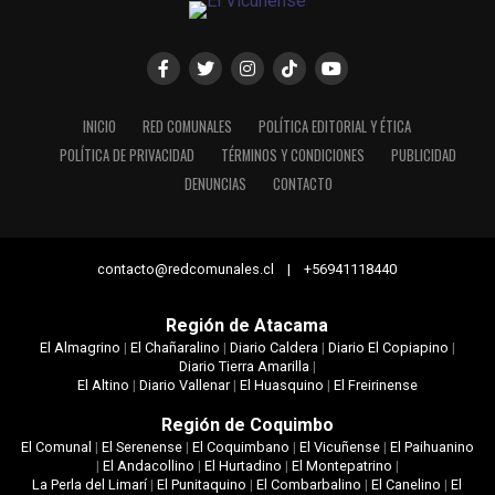
INICIO
RED COMUNALES
POLÍTICA EDITORIAL Y ÉTICA
POLÍTICA DE PRIVACIDAD
TÉRMINOS Y CONDICIONES
PUBLICIDAD
DENUNCIAS
CONTACTO
contacto@redcomunales.cl | +56941118440
Región de Atacama
El Almagrino
|
El Chañaralino
|
Diario Caldera
|
Diario El Copiapino
|
Diario Tierra Amarilla
|
El Altino
|
Diario Vallenar
|
El Huasquino
|
El Freirinense
Región de Coquimbo
El Comunal
|
El Serenense
|
El Coquimbano
|
El Vicuñense
|
El Paihuanino
|
El Andacollino
|
El Hurtadino
|
El Montepatrino
|
La Perla del Limarí
|
El Punitaquino
|
El Combarbalino
|
El Canelino
|
El