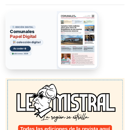
EDICIÓN DIGITAL
Comunales
Papel Digital
colección digital
→
Acceder
ediciones 2026