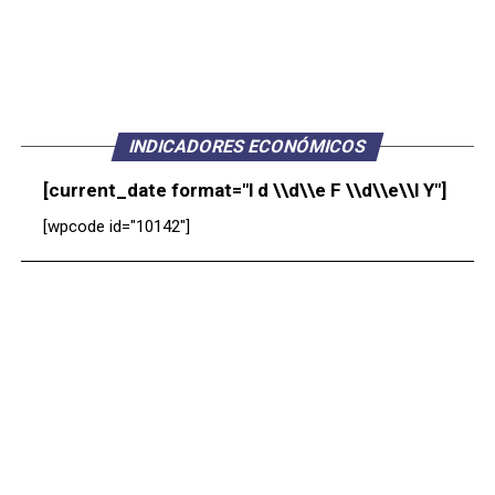
INDICADORES ECONÓMICOS
[current_date format="l d \\d\\e F \\d\\e\\l Y"]
[wpcode id="10142"]