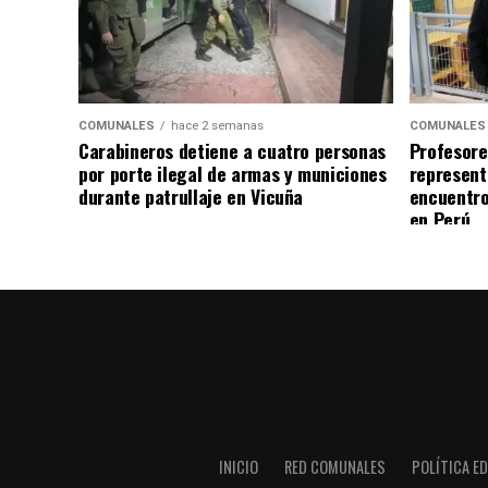
COMUNALES
hace 2 semanas
COMUNALES
Carabineros detiene a cuatro personas
Profesore
por porte ilegal de armas y municiones
represent
durante patrullaje en Vicuña
encuentro
en Perú
INICIO
RED COMUNALES
POLÍTICA ED