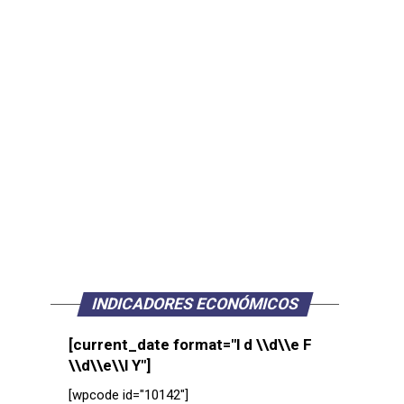
INDICADORES ECONÓMICOS
[current_date format="l d \\d\\e F
\\d\\e\\l Y"]
[wpcode id="10142"]