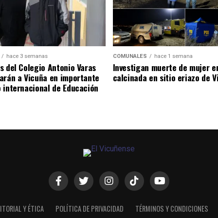
hace 3 semanas
COMUNALES
hace 1 semana
s del Colegio Antonio Varas
Investigan muerte de mujer e
arán a Vicuña en importante
calcinada en sitio eriazo de 
 internacional de Educación
ITORIAL Y ÉTICA
POLÍTICA DE PRIVACIDAD
TÉRMINOS Y CONDICIONES