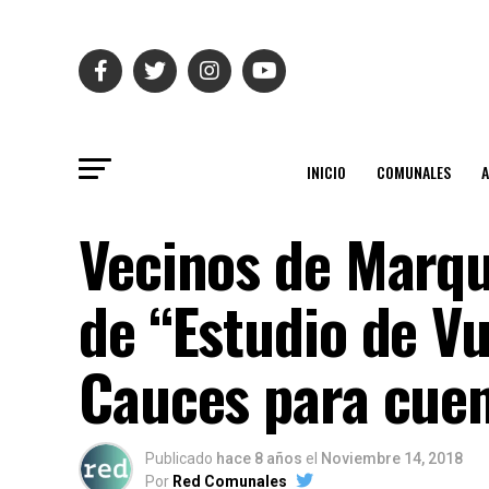
INICIO
COMUNALES
Vecinos de Marq
de “Estudio de V
Cauces para cuen
Publicado
hace 8 años
el
Noviembre 14, 2018
Por
Red Comunales