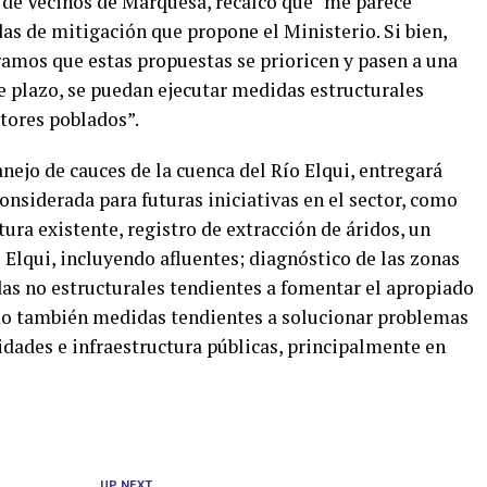
 de Vecinos de Marquesa, recalcó que “me parece
as de mitigación que propone el Ministerio. Si bien,
ramos que estas propuestas se prioricen y pasen a una
se plazo, se puedan ejecutar medidas estructurales
ctores poblados”.
nejo de cauces de la cuenca del Río Elqui, entregará
nsiderada para futuras iniciativas en el sector, como
ura existente, registro de extracción de áridos, un
Elqui, incluyendo afluentes; diagnóstico de las zonas
das no estructurales tendientes a fomentar el apropiado
omo también medidas tendientes a solucionar problemas
idades e infraestructura públicas, principalmente en
UP NEXT