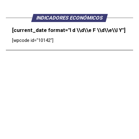
INDICADORES ECONÓMICOS
[current_date format="l d \\d\\e F \\d\\e\\l Y"]
[wpcode id="10142"]