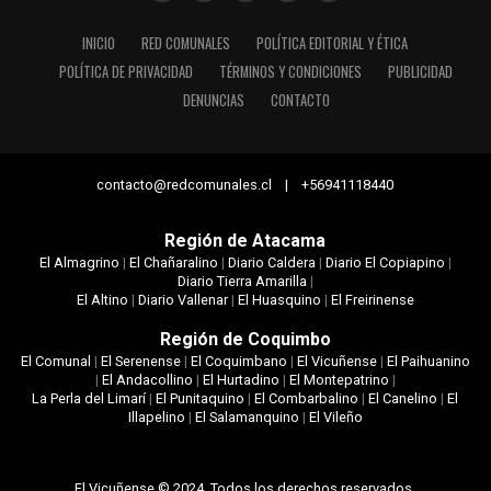
INICIO
RED COMUNALES
POLÍTICA EDITORIAL Y ÉTICA
POLÍTICA DE PRIVACIDAD
TÉRMINOS Y CONDICIONES
PUBLICIDAD
DENUNCIAS
CONTACTO
contacto@redcomunales.cl | +56941118440
Región de Atacama
El Almagrino
|
El Chañaralino
|
Diario Caldera
|
Diario El Copiapino
|
Diario Tierra Amarilla
|
El Altino
|
Diario Vallenar
|
El Huasquino
|
El Freirinense
Región de Coquimbo
El Comunal
|
El Serenense
|
El Coquimbano
|
El Vicuñense
|
El Paihuanino
|
El Andacollino
|
El Hurtadino
|
El Montepatrino
|
La Perla del Limarí
|
El Punitaquino
|
El Combarbalino
|
El Canelino
|
El
Illapelino
|
El Salamanquino
|
El Vileño
El Vicuñense © 2024. Todos los derechos reservados.