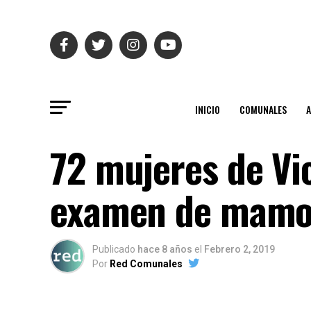
INICIO
COMUNALES
72 mujeres de Vic
examen de mamog
Publicado
hace 8 años
el
Febrero 2, 2019
Por
Red Comunales