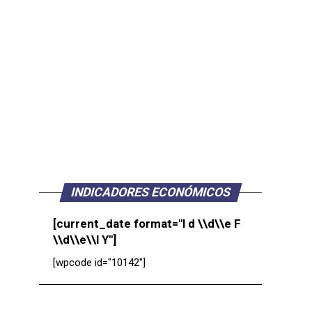
INDICADORES ECONÓMICOS
[current_date format="l d \\d\\e F
\\d\\e\\l Y"]
[wpcode id="10142"]