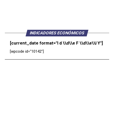
INDICADORES ECONÓMICOS
[current_date format="l d \\d\\e F \\d\\e\\l Y"]
[wpcode id="10142"]