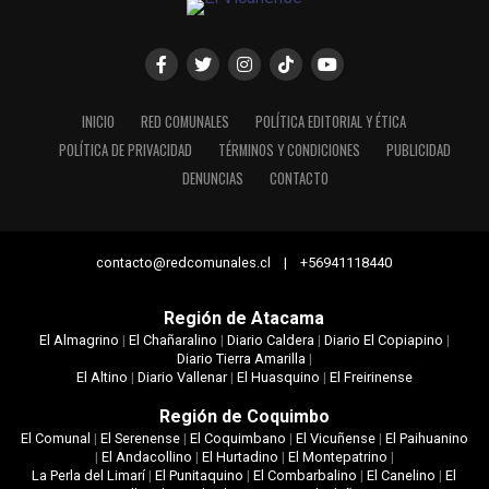
INICIO
RED COMUNALES
POLÍTICA EDITORIAL Y ÉTICA
POLÍTICA DE PRIVACIDAD
TÉRMINOS Y CONDICIONES
PUBLICIDAD
DENUNCIAS
CONTACTO
contacto@redcomunales.cl | +56941118440
Región de Atacama
El Almagrino
|
El Chañaralino
|
Diario Caldera
|
Diario El Copiapino
|
Diario Tierra Amarilla
|
El Altino
|
Diario Vallenar
|
El Huasquino
|
El Freirinense
Región de Coquimbo
El Comunal
|
El Serenense
|
El Coquimbano
|
El Vicuñense
|
El Paihuanino
|
El Andacollino
|
El Hurtadino
|
El Montepatrino
|
La Perla del Limarí
|
El Punitaquino
|
El Combarbalino
|
El Canelino
|
El