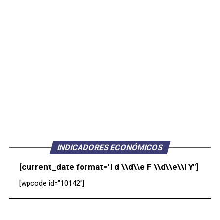
INDICADORES ECONÓMICOS
[current_date format="l d \\d\\e F \\d\\e\\l Y"]
[wpcode id="10142"]