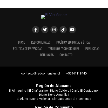
INICIO
RED COMUNALES
POLÍTICA EDITORIAL Y ÉTICA
POLÍTICA DE PRIVACIDAD
TÉRMINOS Y CONDICIONES
PUBLICIDAD
DENUNCIAS
CONTACTO
contacto@redcomunales.cl | +56941118440
Región de Atacama
El Almagrino
|
El Chañaralino
|
Diario Caldera
|
Diario El Copiapino
|
Diario Tierra Amarilla
|
El Altino
|
Diario Vallenar
|
El Huasquino
|
El Freirinense
Región de Coquimbo