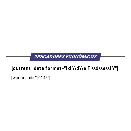
INDICADORES ECONÓMICOS
[current_date format="l d \\d\\e F \\d\\e\\l Y"]
[wpcode id="10142"]