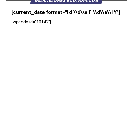
INDICADORES ECONÓMICOS
[current_date format="l d \\d\\e F \\d\\e\\l Y"]
[wpcode id="10142"]