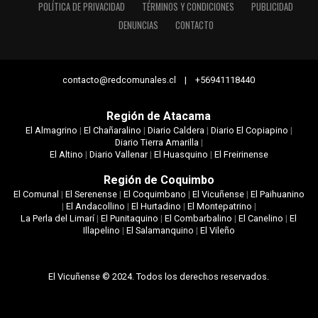
POLÍTICA DE PRIVACIDAD
TÉRMINOS Y CONDICIONES
PUBLICIDAD
DENUNCIAS
CONTACTO
contacto@redcomunales.cl | +56941118440
Región de Atacama
El Almagrino
|
El Chañaralino
|
Diario Caldera
|
Diario El Copiapino
|
Diario Tierra Amarilla
|
El Altino
|
Diario Vallenar
|
El Huasquino
|
El Freirinense
Región de Coquimbo
El Comunal
|
El Serenense
|
El Coquimbano
|
El Vicuñense
|
El Paihuanino
|
El Andacollino
|
El Hurtadino
|
El Montepatrino
|
La Perla del Limarí
|
El Punitaquino
|
El Combarbalino
|
El Canelino
|
El
Illapelino
|
El Salamanquino
|
El Vileño
El Vicuñense © 2024. Todos los derechos reservados.