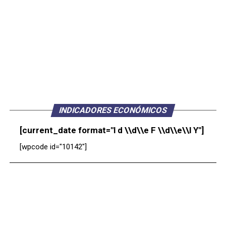
INDICADORES ECONÓMICOS
[current_date format="l d \\d\\e F \\d\\e\\l Y"]
[wpcode id="10142"]