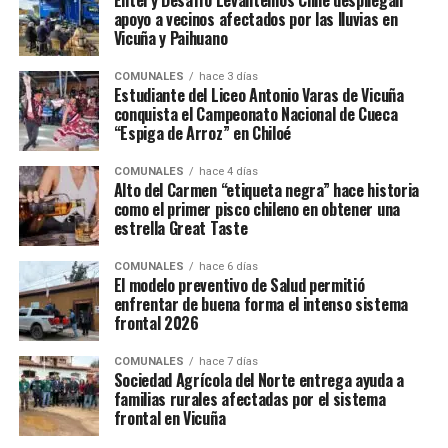
Entel y Desafío Levantemos Chile despliegan
apoyo a vecinos afectados por las lluvias en
Vicuña y Paihuano
COMUNALES
hace 3 días
Estudiante del Liceo Antonio Varas de Vicuña
conquista el Campeonato Nacional de Cueca
“Espiga de Arroz” en Chiloé
COMUNALES
hace 4 días
Alto del Carmen “etiqueta negra” hace historia
como el primer pisco chileno en obtener una
estrella Great Taste
COMUNALES
hace 6 días
El modelo preventivo de Salud permitió
enfrentar de buena forma el intenso sistema
frontal 2026
COMUNALES
hace 7 días
Sociedad Agrícola del Norte entrega ayuda a
familias rurales afectadas por el sistema
frontal en Vicuña