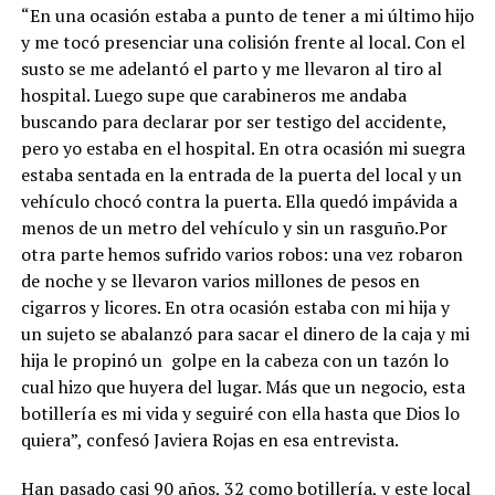
“En una ocasión estaba a punto de tener a mi último hijo
y me tocó presenciar una colisión frente al local. Con el
susto se me adelantó el parto y me llevaron al tiro al
hospital. Luego supe que carabineros me andaba
buscando para declarar por ser testigo del accidente,
pero yo estaba en el hospital. En otra ocasión mi suegra
estaba sentada en la entrada de la puerta del local y un
vehículo chocó contra la puerta. Ella quedó impávida a
menos de un metro del vehículo y sin un rasguño.Por
otra parte hemos sufrido varios robos: una vez robaron
de noche y se llevaron varios millones de pesos en
cigarros y licores. En otra ocasión estaba con mi hija y
un sujeto se abalanzó para sacar el dinero de la caja y mi
hija le propinó un golpe en la cabeza con un tazón lo
cual hizo que huyera del lugar. Más que un negocio, esta
botillería es mi vida y seguiré con ella hasta que Dios lo
quiera”, confesó Javiera Rojas en esa entrevista.
Han pasado casi 90 años, 32 como botillería, y este local