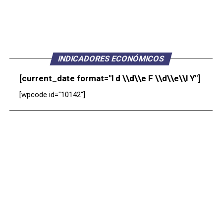
INDICADORES ECONÓMICOS
[current_date format="l d \\d\\e F \\d\\e\\l Y"]
[wpcode id="10142"]