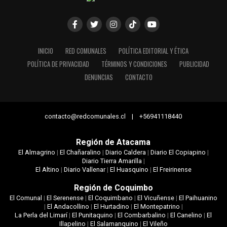
INICIO
RED COMUNALES
POLÍTICA EDITORIAL Y ÉTICA
POLÍTICA DE PRIVACIDAD
TÉRMINOS Y CONDICIONES
PUBLICIDAD
DENUNCIAS
CONTACTO
contacto@redcomunales.cl | +56941118440
Región de Atacama
El Almagrino
|
El Chañaralino
|
Diario Caldera
|
Diario El Copiapino
|
Diario Tierra Amarilla
|
El Altino
|
Diario Vallenar
|
El Huasquino
|
El Freirinense
Región de Coquimbo
El Comunal
|
El Serenense
|
El Coquimbano
|
El Vicuñense
|
El Paihuanino
|
El Andacollino
|
El Hurtadino
|
El Montepatrino
|
La Perla del Limarí
|
El Punitaquino
|
El Combarbalino
|
El Canelino
|
El
Illapelino
|
El Salamanquino
|
El Vileño