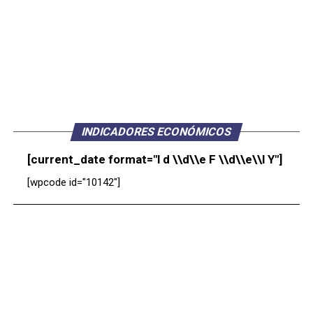
INDICADORES ECONÓMICOS
[current_date format="l d \\d\\e F \\d\\e\\l Y"]
[wpcode id="10142"]