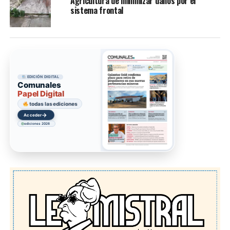
Agricultura de minimizar daños por el
sistema frontal
EDICIÓN DIGITAL
Comunales
Papel Digital
todas las ediciones
→
Acceder
ediciones 2026