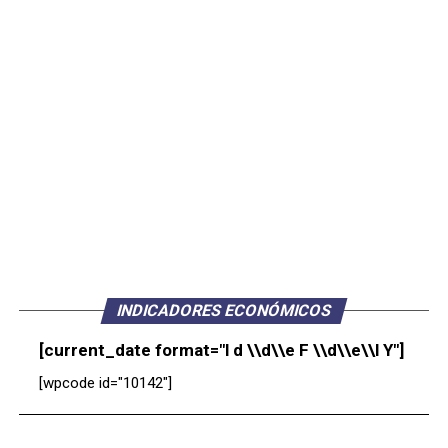
INDICADORES ECONÓMICOS
[current_date format="l d \\d\\e F \\d\\e\\l Y"]
[wpcode id="10142"]