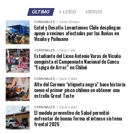
ÚLTIMO
+ LEÍDO
VIDEOS
COMUNALES
hace 3 horas
Entel y Desafío Levantemos Chile despliegan
apoyo a vecinos afectados por las lluvias en
Vicuña y Paihuano
COMUNALES
hace 1 día
Estudiante del Liceo Antonio Varas de Vicuña
conquista el Campeonato Nacional de Cueca
“Espiga de Arroz” en Chiloé
COMUNALES
hace 2 días
Alto del Carmen “etiqueta negra” hace historia
como el primer pisco chileno en obtener una
estrella Great Taste
COMUNALES
hace 4 días
El modelo preventivo de Salud permitió
enfrentar de buena forma el intenso sistema
frontal 2026