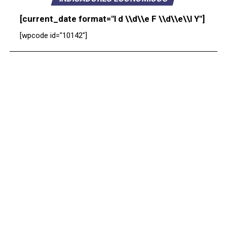
[current_date format="l d \\d\\e F \\d\\e\\l Y"]
[wpcode id="10142"]