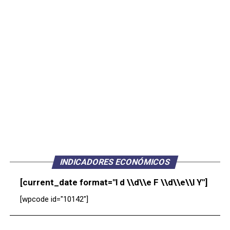
INDICADORES ECONÓMICOS
[current_date format="l d \\d\\e F \\d\\e\\l Y"]
[wpcode id="10142"]