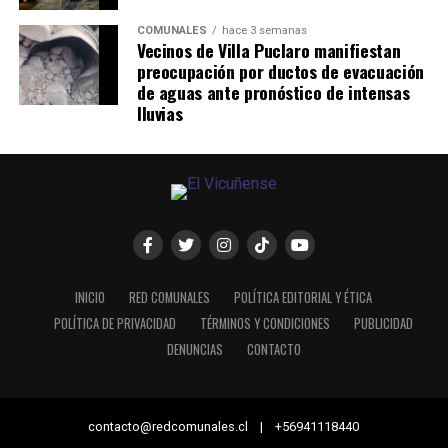
COMUNALES
hace 3 semanas
Vecinos de Villa Puclaro manifiestan
preocupación por ductos de evacuación
de aguas ante pronóstico de intensas
lluvias
INICIO
RED COMUNALES
POLÍTICA EDITORIAL Y ÉTICA
POLÍTICA DE PRIVACIDAD
TÉRMINOS Y CONDICIONES
PUBLICIDAD
DENUNCIAS
CONTACTO
contacto@redcomunales.cl | +56941118440