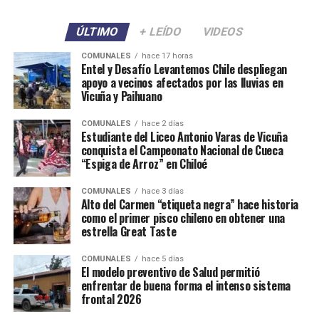
ÚLTIMO
+ LEÍDO
VIDEOS
COMUNALES
hace 17 horas
Entel y Desafío Levantemos Chile despliegan
apoyo a vecinos afectados por las lluvias en
Vicuña y Paihuano
COMUNALES
hace 2 días
Estudiante del Liceo Antonio Varas de Vicuña
conquista el Campeonato Nacional de Cueca
“Espiga de Arroz” en Chiloé
COMUNALES
hace 3 días
Alto del Carmen “etiqueta negra” hace historia
como el primer pisco chileno en obtener una
estrella Great Taste
COMUNALES
hace 5 días
El modelo preventivo de Salud permitió
enfrentar de buena forma el intenso sistema
frontal 2026