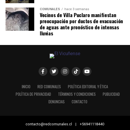
COMUNALES
hace 3 semanas
Vecinos de Villa Puclaro manifiestan
preocupación por ductos de evacuación
de aguas ante pronóstico de intensas
lluvias
INICIO
RED COMUNALES
POLÍTICA EDITORIAL Y ÉTICA
POLÍTICA DE PRIVACIDAD
TÉRMINOS Y CONDICIONES
PUBLICIDAD
DENUNCIAS
CONTACTO
contacto@redcomunales.cl | +56941118440