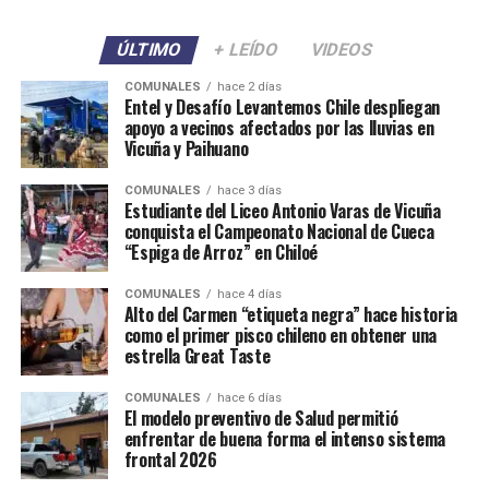
ÚLTIMO
+ LEÍDO
VIDEOS
COMUNALES
hace 2 días
Entel y Desafío Levantemos Chile despliegan
apoyo a vecinos afectados por las lluvias en
Vicuña y Paihuano
COMUNALES
hace 3 días
Estudiante del Liceo Antonio Varas de Vicuña
conquista el Campeonato Nacional de Cueca
“Espiga de Arroz” en Chiloé
COMUNALES
hace 4 días
Alto del Carmen “etiqueta negra” hace historia
como el primer pisco chileno en obtener una
estrella Great Taste
COMUNALES
hace 6 días
El modelo preventivo de Salud permitió
enfrentar de buena forma el intenso sistema
frontal 2026