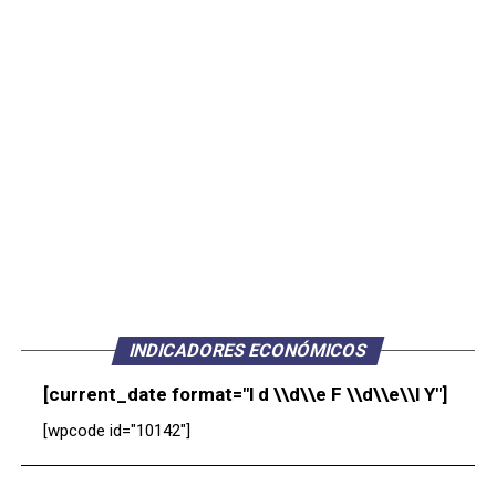
INDICADORES ECONÓMICOS
[current_date format="l d \\d\\e F \\d\\e\\l Y"]
[wpcode id="10142"]