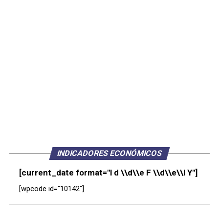
INDICADORES ECONÓMICOS
[current_date format="l d \\d\\e F \\d\\e\\l Y"]
[wpcode id="10142"]