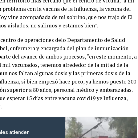
n territorio más cercano que el centro de Vicuña, “a mí
 problema con la vacuna de la Influenza, la vacuna del
y vine acompañada de mi sobrino, que nos trajo de El
os aislados, no salimos y estamos bien”.
 centro de operaciones delo Departamento de Salud
el, enfermera y encargada del plan de inmunización
parte del avance de ambos procesos, “en este momento, a
 mil vacunados, tenemos alrededor de la mitad de la
n nos faltan algunas dosis y las primeras dosis de la
influenza, si bien empezó hace poco, ya hemos puesto 200
ión superior a 80 años, personal médico y embarazadas.
ue esperar 15 días entre vacuna covid19 ye Influenza,
”.
les atienden