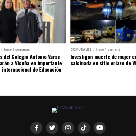
hace 3 semanas
COMUNALES
hace 1 semana
s del Colegio Antonio Varas
Investigan muerte de mujer e
arán a Vicuña en importante
calcinada en sitio eriazo de 
 internacional de Educación