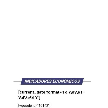
INDICADORES ECONÓMICOS
[current_date format="l d \\d\\e F
\\d\\e\\l Y"]
[wpcode id="10142"]