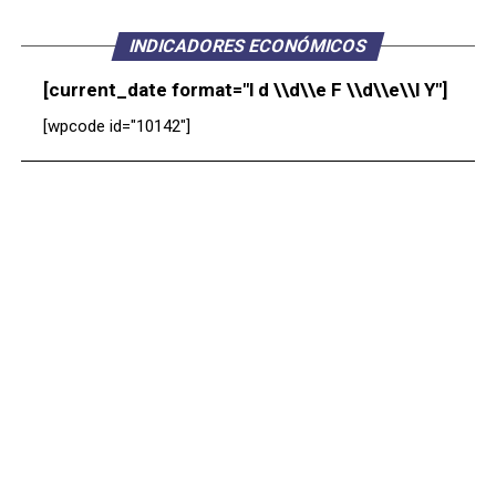
INDICADORES ECONÓMICOS
[current_date format="l d \\d\\e F \\d\\e\\l Y"]
[wpcode id="10142"]