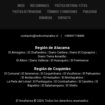
INICIO
RED COMUNALES
POLÍTICA EDITORIAL Y ÉTICA
POLÍTICA DE PRIVACIDAD
TÉRMINOS Y CONDICIONES
PUBLICIDAD
DENUNCIAS
CONTACTO
contacto@redcomunales.cl | +56941118440
Región de Atacama
El Almagrino
|
El Chañaralino
|
Diario Caldera
|
Diario El Copiapino
|
Diario Tierra Amarilla
|
El Altino
|
Diario Vallenar
|
El Huasquino
|
El Freirinense
Región de Coquimbo
El Comunal
|
El Serenense
|
El Coquimbano
|
El Vicuñense
|
El Paihuanino
|
El Andacollino
|
El Hurtadino
|
El Montepatrino
|
La Perla del Limarí
|
El Punitaquino
|
El Combarbalino
|
El Canelino
|
El
Illapelino
|
El Salamanquino
|
El Vileño
El Vicuñense © 2024. Todos los derechos reservados.