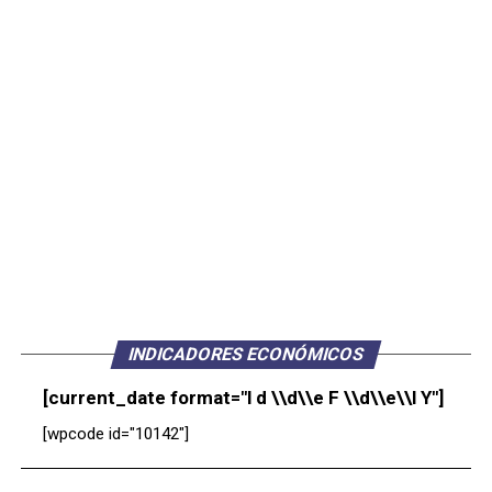
INDICADORES ECONÓMICOS
[current_date format="l d \\d\\e F \\d\\e\\l Y"]
[wpcode id="10142"]