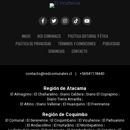
INICIO
RED COMUNALES
POLÍTICA EDITORIAL Y ÉTICA
POLÍTICA DE PRIVACIDAD
TÉRMINOS Y CONDICIONES
PUBLICIDAD
DENUNCIAS
CONTACTO
contacto@redcomunales.cl | +56941118440
Región de Atacama
El Almagrino
|
El Chañaralino
|
Diario Caldera
|
Diario El Copiapino
|
Diario Tierra Amarilla
|
El Altino
|
Diario Vallenar
|
El Huasquino
|
El Freirinense
Región de Coquimbo
El Comunal
|
El Serenense
|
El Coquimbano
|
El Vicuñense
|
El Paihuanino
|
El Andacollino
|
El Hurtadino
|
El Montepatrino
|