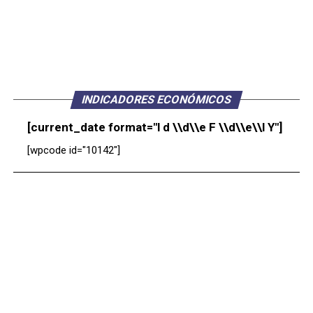
INDICADORES ECONÓMICOS
[current_date format="l d \\d\\e F \\d\\e\\l Y"]
[wpcode id="10142"]