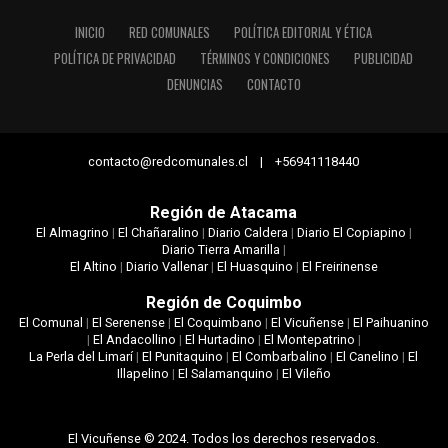
INICIO
RED COMUNALES
POLÍTICA EDITORIAL Y ÉTICA
POLÍTICA DE PRIVACIDAD
TÉRMINOS Y CONDICIONES
PUBLICIDAD
DENUNCIAS
CONTACTO
contacto@redcomunales.cl | +56941118440
Región de Atacama
El Almagrino
|
El Chañaralino
|
Diario Caldera
|
Diario El Copiapino
|
Diario Tierra Amarilla
|
El Altino
|
Diario Vallenar
|
El Huasquino
|
El Freirinense
Región de Coquimbo
El Comunal
|
El Serenense
|
El Coquimbano
|
El Vicuñense
|
El Paihuanino
|
El Andacollino
|
El Hurtadino
|
El Montepatrino
|
La Perla del Limarí
|
El Punitaquino
|
El Combarbalino
|
El Canelino
|
El
Illapelino
|
El Salamanquino
|
El Vileño
El Vicuñense © 2024. Todos los derechos reservados.