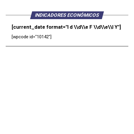
INDICADORES ECONÓMICOS
[current_date format="l d \\d\\e F \\d\\e\\l Y"]
[wpcode id="10142"]