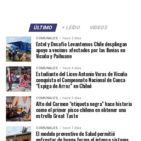
ÚLTIMO
+ LEÍDO
VIDEOS
COMUNALES
hace 2 días
Entel y Desafío Levantemos Chile despliegan
apoyo a vecinos afectados por las lluvias en
Vicuña y Paihuano
COMUNALES
hace 4 días
Estudiante del Liceo Antonio Varas de Vicuña
conquista el Campeonato Nacional de Cueca
“Espiga de Arroz” en Chiloé
COMUNALES
hace 5 días
Alto del Carmen “etiqueta negra” hace historia
como el primer pisco chileno en obtener una
estrella Great Taste
COMUNALES
hace 7 días
El modelo preventivo de Salud permitió
enfrentar de buena forma el intenso sistema