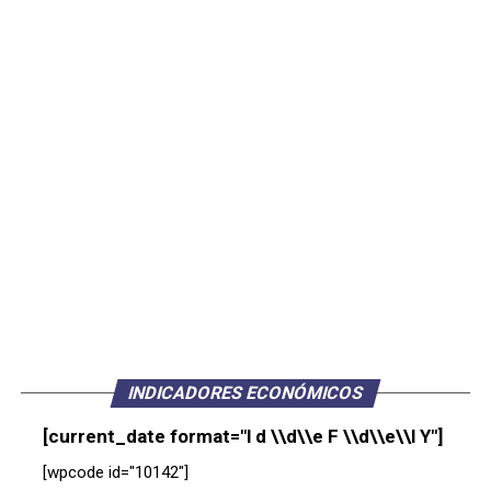
INDICADORES ECONÓMICOS
[current_date format="l d \\d\\e F \\d\\e\\l Y"]
[wpcode id="10142"]