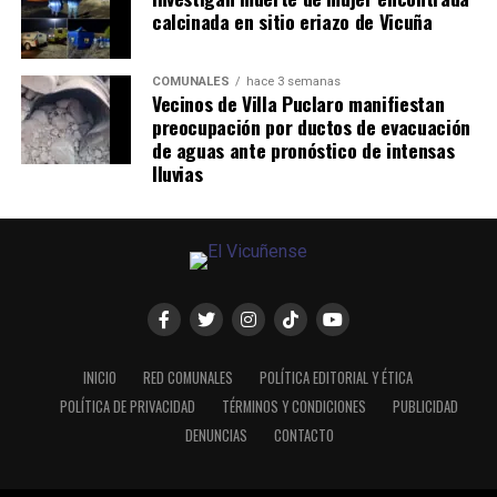
calcinada en sitio eriazo de Vicuña
COMUNALES
hace 3 semanas
Vecinos de Villa Puclaro manifiestan
preocupación por ductos de evacuación
de aguas ante pronóstico de intensas
lluvias
INICIO
RED COMUNALES
POLÍTICA EDITORIAL Y ÉTICA
POLÍTICA DE PRIVACIDAD
TÉRMINOS Y CONDICIONES
PUBLICIDAD
DENUNCIAS
CONTACTO