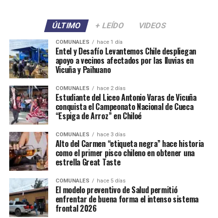
ÚLTIMO
+ LEÍDO
VIDEOS
COMUNALES
hace 1 día
Entel y Desafío Levantemos Chile despliegan
apoyo a vecinos afectados por las lluvias en
Vicuña y Paihuano
COMUNALES
hace 2 días
Estudiante del Liceo Antonio Varas de Vicuña
conquista el Campeonato Nacional de Cueca
“Espiga de Arroz” en Chiloé
COMUNALES
hace 3 días
Alto del Carmen “etiqueta negra” hace historia
como el primer pisco chileno en obtener una
estrella Great Taste
COMUNALES
hace 5 días
El modelo preventivo de Salud permitió
enfrentar de buena forma el intenso sistema
frontal 2026