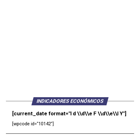
INDICADORES ECONÓMICOS
[current_date format="l d \\d\\e F \\d\\e\\l Y"]
[wpcode id="10142"]