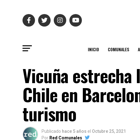
INICIO
COMUNALES
Vicuña estrecha 
Chile en Barcelo
turismo
Publicado
hace 5 años
el
Octubre 25, 2021
Por
Red Comunales