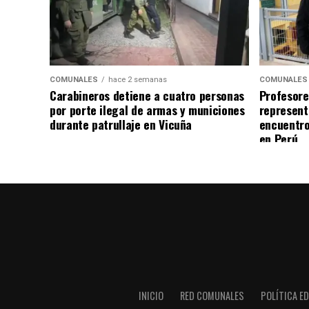
COMUNALES
hace 2 semanas
COMUNALES
Carabineros detiene a cuatro personas
Profesore
por porte ilegal de armas y municiones
represent
durante patrullaje en Vicuña
encuentro
en Perú
INICIO
RED COMUNALES
POLÍTICA ED