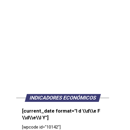
INDICADORES ECONÓMICOS
[current_date format="l d \\d\\e F
\\d\\e\\l Y"]
[wpcode id="10142"]