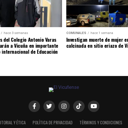
hace 3 semanas
COMUNALES
hace 1 semana
s del Colegio Antonio Varas
Investigan muerte de mujer e
arán a Vicuña en importante
calcinada en sitio eriazo de 
 internacional de Educación
ITORIAL Y ÉTICA
POLÍTICA DE PRIVACIDAD
TÉRMINOS Y CONDICIONES