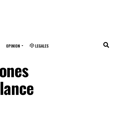
OPINION
LEGALES
iones
alance