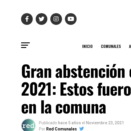
INICIO
COMUNALES
Gran abstención 
2021: Estos fuero
en la comuna
Publicado
hace 5 años
el
Noviembre 23, 2021
Por
Red Comunales