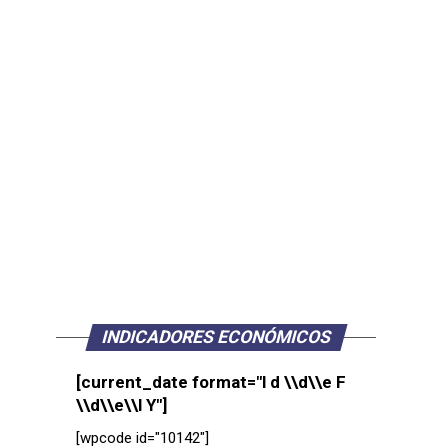
INDICADORES ECONÓMICOS
[current_date format="l d \\d\\e F
\\d\\e\\l Y"]
[wpcode id="10142"]