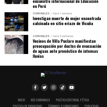
encuentro internacional de Educación
en Perú
COMUNALES
hace 1 semana
Investigan muerte de mujer encontrada
calcinada en sitio eriazo de Vicuña
COMUNALES
hace 3 semanas
Vecinos de Villa Puclaro manifiestan
preocupación por ductos de evacuación
de aguas ante pronóstico de intensas
lluvias
INICIO
RED COMUNALES
POLÍTICA EDITORIAL Y ÉTICA
POLÍTICA DE PRIVACIDAD
TÉRMINOS Y CONDICIONES
PUBLICIDAD