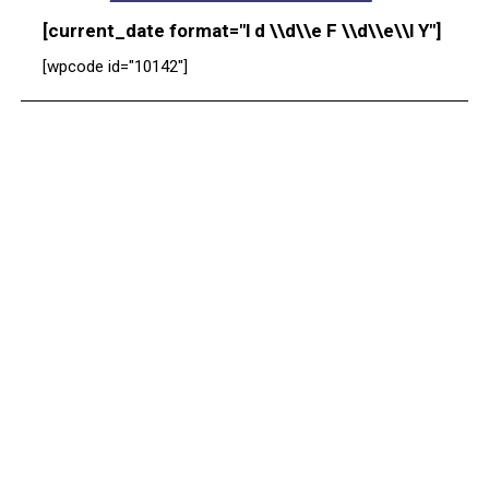
[current_date format="l d \\d\\e F \\d\\e\\l Y"]
[wpcode id="10142"]