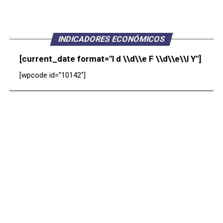
INDICADORES ECONÓMICOS
[current_date format="l d \\d\\e F \\d\\e\\l Y"]
[wpcode id="10142"]