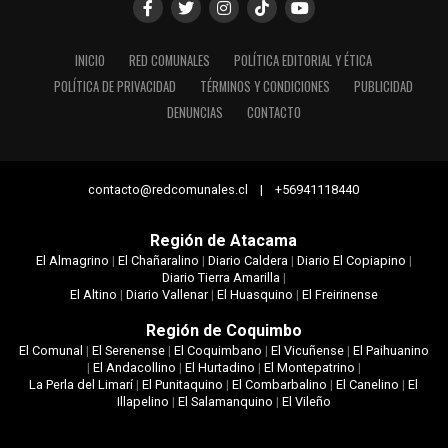
INICIO
RED COMUNALES
POLÍTICA EDITORIAL Y ÉTICA
POLÍTICA DE PRIVACIDAD
TÉRMINOS Y CONDICIONES
PUBLICIDAD
DENUNCIAS
CONTACTO
contacto@redcomunales.cl | +56941118440
Región de Atacama
El Almagrino
|
El Chañaralino
|
Diario Caldera
|
Diario El Copiapino
|
Diario Tierra Amarilla
|
El Altino
|
Diario Vallenar
|
El Huasquino
|
El Freirinense
Región de Coquimbo
El Comunal
|
El Serenense
|
El Coquimbano
|
El Vicuñense
|
El Paihuanino
|
El Andacollino
|
El Hurtadino
|
El Montepatrino
|
La Perla del Limarí
|
El Punitaquino
|
El Combarbalino
|
El Canelino
|
El
Illapelino
|
El Salamanquino
|
El Vileño