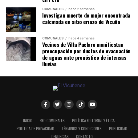
COMUNALES
hace 2 semanas
Investigan muerte de mujer encontrada
calcinada en sitio eriazo de Vicuña
COMUNALES
hace 4 semanas
Vecinos de Villa Puclaro manifiestan
preocupación por ductos de evacuación
de aguas ante pronóstico de intensas
lluvias
INICIO
RED COMUNALES
POLÍTICA EDITORIAL Y ÉTICA
POLÍTICA DE PRIVACIDAD
TÉRMINOS Y CONDICIONES
PUBLICIDAD
DENUNCIAS
CONTACTO