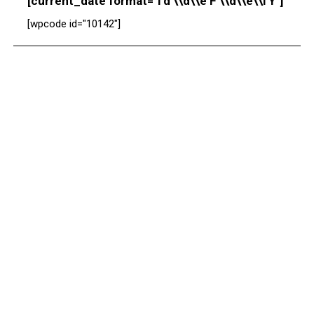
[current_date format="l d \\d\\e F \\d\\e\\l Y"]
[wpcode id="10142"]