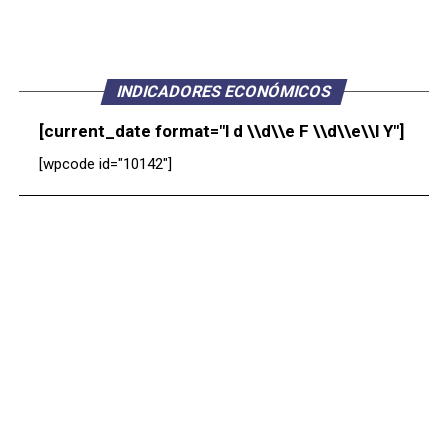
INDICADORES ECONÓMICOS
[current_date format="l d \\d\\e F \\d\\e\\l Y"]
[wpcode id="10142"]