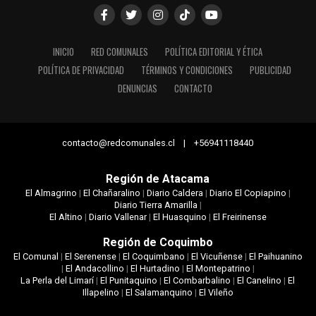
INICIO
RED COMUNALES
POLÍTICA EDITORIAL Y ÉTICA
POLÍTICA DE PRIVACIDAD
TÉRMINOS Y CONDICIONES
PUBLICIDAD
DENUNCIAS
CONTACTO
contacto@redcomunales.cl | +56941118440
Región de Atacama
El Almagrino
|
El Chañaralino
|
Diario Caldera
|
Diario El Copiapino
|
Diario Tierra Amarilla
|
El Altino
|
Diario Vallenar
|
El Huasquino
|
El Freirinense
Región de Coquimbo
El Comunal
|
El Serenense
|
El Coquimbano
|
El Vicuñense
|
El Paihuanino
|
El Andacollino
|
El Hurtadino
|
El Montepatrino
|
La Perla del Limarí
|
El Punitaquino
|
El Combarbalino
|
El Canelino
|
El
Illapelino
|
El Salamanquino
|
El Vileño