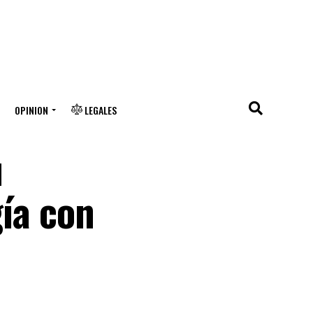
OPINION
LEGALES
u
gía con