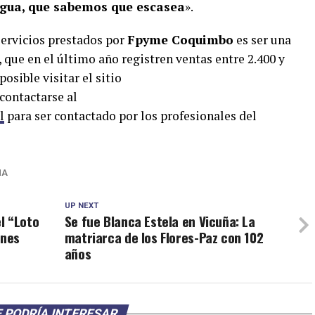
 agua, que sabemos que escasea
».
 servicios prestados por
Fpyme Coquimbo
es ser una
que en el último año registren ventas entre 2.400 y
osible visitar el sitio
contactarse al
l
para ser contactado por los profesionales del
ÑA
UP NEXT
l “Loto
Se fue Blanca Estela en Vicuña: La
ones
matriarca de los Flores-Paz con 102
años
 PODRÍA INTERESAR