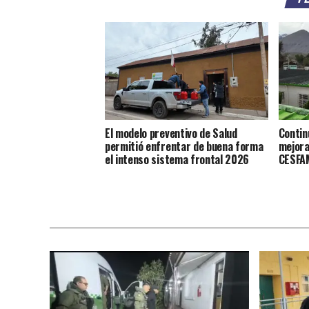
El modelo preventivo de Salud
Contin
permitió enfrentar de buena forma
mejora
el intenso sistema frontal 2026
CESFAM