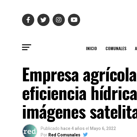
INICIO
COMUNALES
Empresa agrícola
eficiencia hídric
imágenes satelit
Publicado
hace 4 años
el
Mayo 6, 2022
Por
Red Comunales