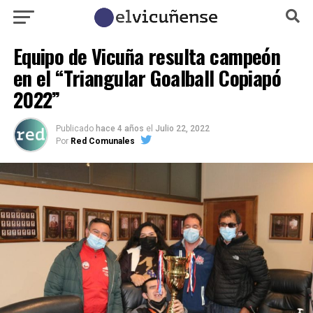
Equipo de Vicuña resulta campeón
en el “Triangular Goalball Copiapó
2022”
Publicado
hace 4 años
el
Julio 22, 2022
Por
Red Comunales