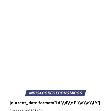
INDICADORES ECONÓMICOS
[current_date format="l d \\d\\e F \\d\\e\\l Y"]
[wpcode id="10142"]