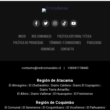
INICIO
RED COMUNALES
POLÍTICA EDITORIAL Y ÉTICA
POLÍTICA DE PRIVACIDAD
TÉRMINOS Y CONDICIONES
PUBLICIDAD
DENUNCIAS
CONTACTO
contacto@redcomunales.cl | +56941118440
Región de Atacama
El Almagrino
|
El Chañaralino
|
Diario Caldera
|
Diario El Copiapino
|
Diario Tierra Amarilla
|
El Altino
|
Diario Vallenar
|
El Huasquino
|
El Freirinense
Región de Coquimbo
El Comunal
|
El Serenense
|
El Coquimbano
|
El Vicuñense
|
El Paihuanino