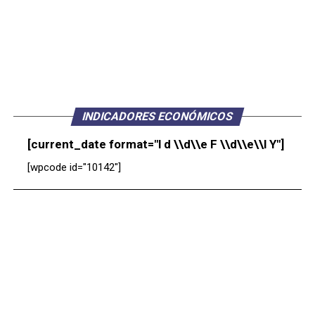
INDICADORES ECONÓMICOS
[current_date format="l d \\d\\e F \\d\\e\\l Y"]
[wpcode id="10142"]