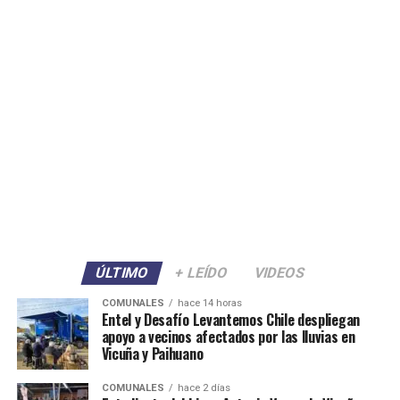
ÚLTIMO
+ LEÍDO
VIDEOS
COMUNALES
hace 14 horas
Entel y Desafío Levantemos Chile despliegan
apoyo a vecinos afectados por las lluvias en
Vicuña y Paihuano
COMUNALES
hace 2 días