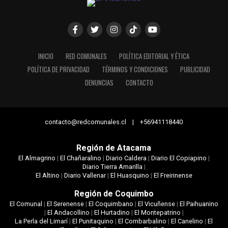
INICIO
RED COMUNALES
POLÍTICA EDITORIAL Y ÉTICA
POLÍTICA DE PRIVACIDAD
TÉRMINOS Y CONDICIONES
PUBLICIDAD
DENUNCIAS
CONTACTO
contacto@redcomunales.cl | +56941118440
Región de Atacama
El Almagrino
|
El Chañaralino
|
Diario Caldera
|
Diario El Copiapino
|
Diario Tierra Amarilla
|
El Altino
|
Diario Vallenar
|
El Huasquino
|
El Freirinense
Región de Coquimbo
El Comunal
|
El Serenense
|
El Coquimbano
|
El Vicuñense
|
El Paihuanino
|
El Andacollino
|
El Hurtadino
|
El Montepatrino
|
La Perla del Limarí
|
El Punitaquino
|
El Combarbalino
|
El Canelino
|
El