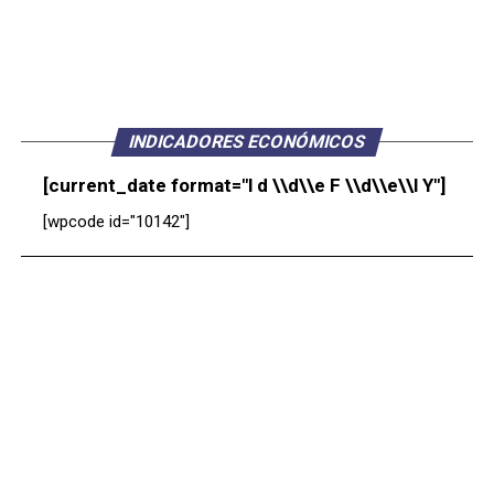
INDICADORES ECONÓMICOS
[current_date format="l d \\d\\e F \\d\\e\\l Y"]
[wpcode id="10142"]