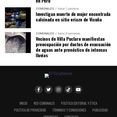
en Perú
COMUNALES
hace 1 semana
Investigan muerte de mujer encontrada
calcinada en sitio eriazo de Vicuña
COMUNALES
hace 3 semanas
Vecinos de Villa Puclaro manifiestan
preocupación por ductos de evacuación
de aguas ante pronóstico de intensas
lluvias
INICIO
RED COMUNALES
POLÍTICA EDITORIAL Y ÉTICA
POLÍTICA DE PRIVACIDAD
TÉRMINOS Y CONDICIONES
PUBLICIDAD
DENUNCIAS
CONTACTO