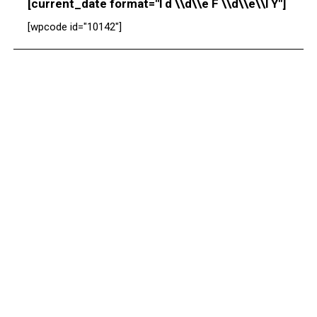
[current_date format="l d \\d\\e F \\d\\e\\l Y"]
[wpcode id="10142"]