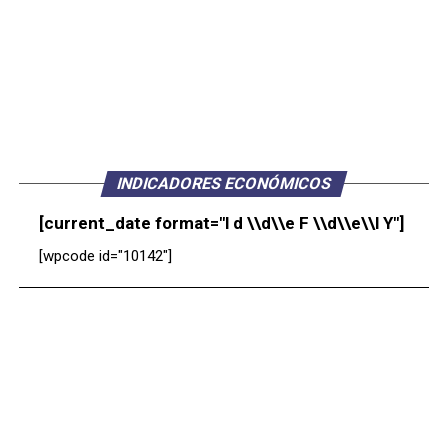
INDICADORES ECONÓMICOS
[current_date format="l d \\d\\e F \\d\\e\\l Y"]
[wpcode id="10142"]