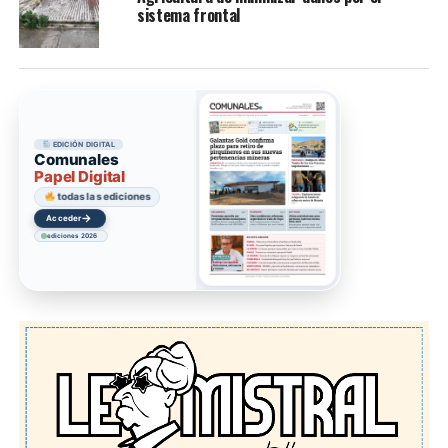
sistema frontal
EDICIÓN DIGITAL
Comunales
Papel Digital
todas las ediciones
→
Acceder
ediciones 2026