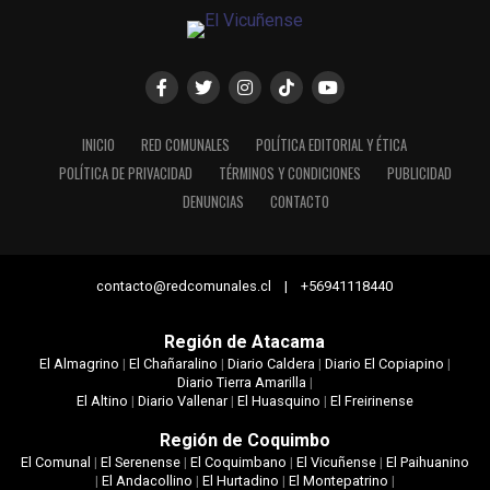
INICIO
RED COMUNALES
POLÍTICA EDITORIAL Y ÉTICA
POLÍTICA DE PRIVACIDAD
TÉRMINOS Y CONDICIONES
PUBLICIDAD
DENUNCIAS
CONTACTO
contacto@redcomunales.cl | +56941118440
Región de Atacama
El Almagrino
|
El Chañaralino
|
Diario Caldera
|
Diario El Copiapino
|
Diario Tierra Amarilla
|
El Altino
|
Diario Vallenar
|
El Huasquino
|
El Freirinense
Región de Coquimbo
El Comunal
|
El Serenense
|
El Coquimbano
|
El Vicuñense
|
El Paihuanino
|
El Andacollino
|
El Hurtadino
|
El Montepatrino
|