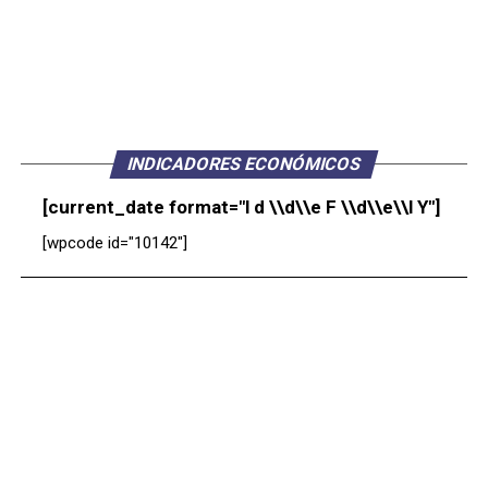
INDICADORES ECONÓMICOS
[current_date format="l d \\d\\e F \\d\\e\\l Y"]
[wpcode id="10142"]